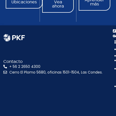
Ubicaciones
Vea
más
ahora
N
C
O
e
Contacto
+ 56 2 2650 4300
Cerro El Plomo 5680, oficinas 1501-1504, Las Condes.