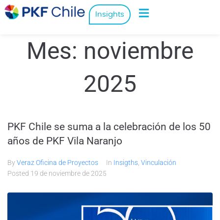
Insights
Mes:
noviembre
2025
PKF Chile se suma a la celebración de los 50
años de PKF Vila Naranjo
By
Veraz Oficina de Proyectos
In
Insigths
,
Vinculación
Posted
19 de noviembre de 2025