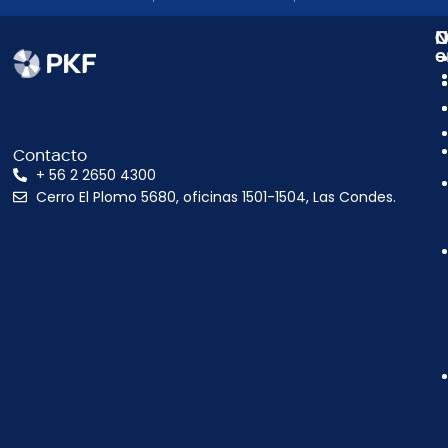
N
C
O
e
Contacto
+ 56 2 2650 4300
Cerro El Plomo 5680, oficinas 1501-1504, Las Condes.