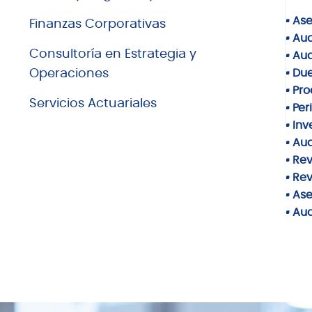
· As
Finanzas Corporativas
· Aud
Consultoría en Estrategia y
· Aud
Operaciones
· Due
· Pr
Servicios Actuariales
· Per
· In
· Aud
· Re
· Rev
· Ase
· Au