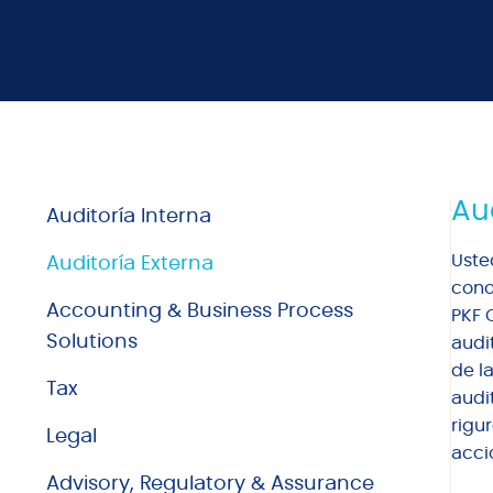
Aud
Auditoría Interna
Uste
Auditoría Externa
cono
Accounting & Business Process
PKF 
Solutions
audi
de l
Tax
audi
rigu
Legal
acci
Advisory, Regulatory & Assurance