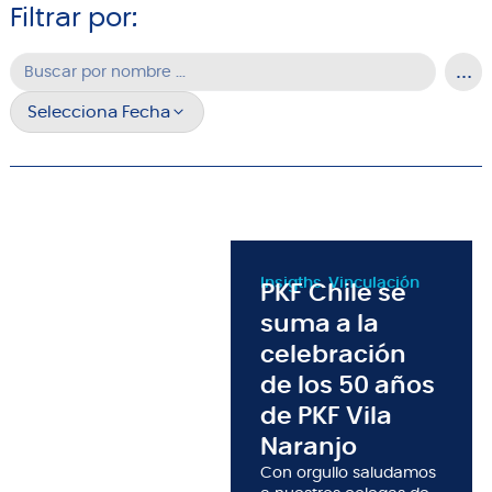
Filtrar por:
Selecciona Fecha
Insigths
Vinculación
,
PKF Chile se
suma a la
celebración
de los 50 años
de PKF Vila
Naranjo
Con orgullo saludamos