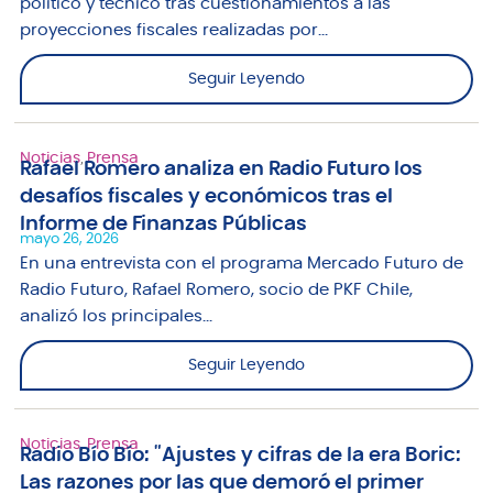
político y técnico tras cuestionamientos a las
proyecciones fiscales realizadas por...
Seguir Leyendo
Noticias
,
Prensa
Rafael Romero analiza en Radio Futuro los
desafíos fiscales y económicos tras el
Informe de Finanzas Públicas
mayo 26, 2026
En una entrevista con el programa Mercado Futuro de
Radio Futuro, Rafael Romero, socio de PKF Chile,
analizó los principales...
Seguir Leyendo
Noticias
,
Prensa
Radio Bío Bío: "Ajustes y cifras de la era Boric:
Las razones por las que demoró el primer