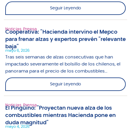
Seguir Leyendo
Noticias
,
Prensa
Cooperativa: "Hacienda intervino el Mepco
para frenar alzas y expertos prevén "relevante
baja"
mayo 6, 2026
Tras seis semanas de alzas consecutivas que han
impactado severamente el bolsillo de los chilenos, el
panorama para el precio de los combustibles...
Seguir Leyendo
Noticias
,
Prensa
El Pingüino: "Proyectan nueva alza de los
combustibles mientras Hacienda pone en
duda magnitud"
mayo 4, 2026