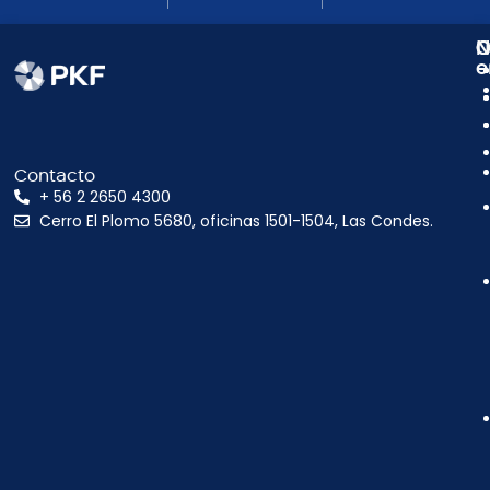
N
C
O
e
Contacto
+ 56 2 2650 4300
Cerro El Plomo 5680, oficinas 1501-1504, Las Condes.