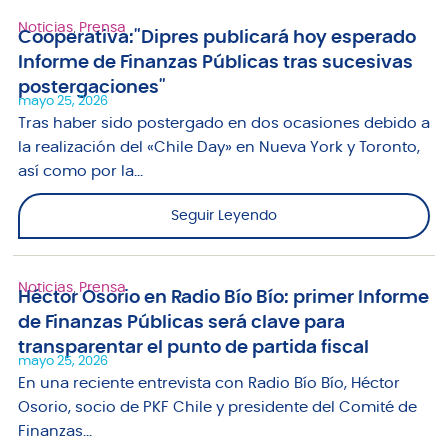
Noticias
,
Prensa
Cooperativa:"Dipres publicará hoy esperado
Informe de Finanzas Públicas tras sucesivas
postergaciones"
mayo 25, 2026
Tras haber sido postergado en dos ocasiones debido a
la realización del «Chile Day» en Nueva York y Toronto,
así como por la...
Seguir Leyendo
Noticias
,
Prensa
Héctor Osorio en Radio Bío Bío: primer Informe
de Finanzas Públicas será clave para
transparentar el punto de partida fiscal
mayo 25, 2026
En una reciente entrevista con Radio Bío Bío, Héctor
Osorio, socio de PKF Chile y presidente del Comité de
Finanzas...