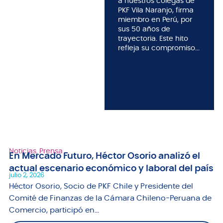
a nuestros colegas de
PKF Vila Naranjo, firma
miembro en Perú, por
sus 50 años de
trayectoria. Este hito
refleja su compromiso...
Noticias
,
Prensa
En Mercado Futuro, Héctor Osorio analizó el
actual escenario económico y laboral del país
julio 2, 2026
Héctor Osorio, Socio de PKF Chile y Presidente del
Comité de Finanzas de la Cámara Chileno-Peruana de
Comercio, participó en...