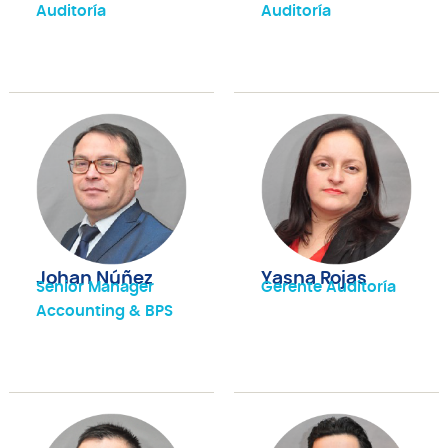
Auditoría
Auditoría
Johan Núñez
Yasna Rojas
Senior Manager
Gerente Auditoría
Accounting & BPS