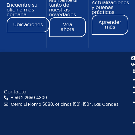
Mantente al
Actualizaciones
Encuentre su
tanto de
y buenas
oficina más
nuestras
prácticas
cercana
novedades
Aprender
Ubicaciones
Vea
más
ahora
N
C
O
e
Contacto
+ 56 2 2650 4300
Cerro El Plomo 5680, oficinas 1501-1504, Las Condes.