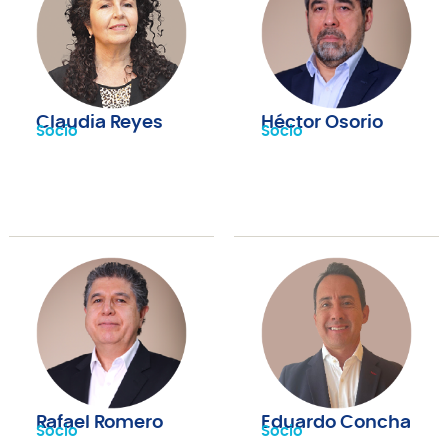
Claudia Reyes
Héctor Osorio
Socio
Socio
Rafael Romero
Eduardo Concha
Socio
Socio