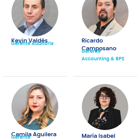
Kevin Valdés
Ricardo
Gerente Auditoría
Camposano
Gerente
Accounting & BPS
Camila Aguilera
María Isabel
Gerente