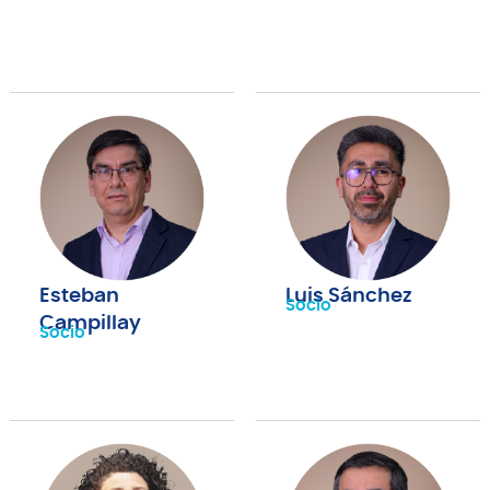
Esteban
Luis Sánchez
Socio
Campillay
Socio