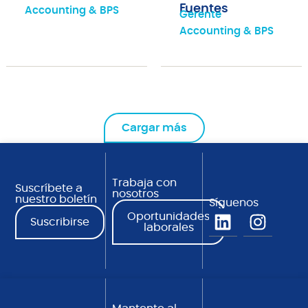
Fuentes
Accounting & BPS
Gerente
Accounting & BPS
Cargar más
Trabaja con
Suscríbete a
nosotros
nuestro boletín
Síguenos
Oportunidades
Suscribirse
laborales