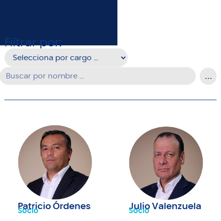
Filtrar por:
Patricio Órdenes
Julio Valenzuela
Socio
Socio