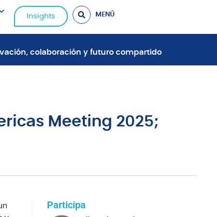
MENÚ
Insights
ovación, colaboración y futuro compartido
ericas Meeting 2025;
Participa
 un