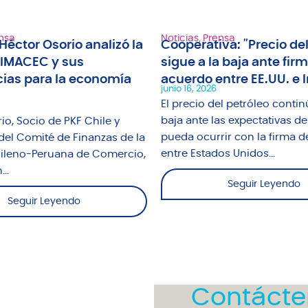
nsa
Noticias
,
Prensa
Héctor Osorio analizó la
Cooperativa: "Precio del
 IMACEC y sus
sigue a la baja ante fir
ias para la economía
acuerdo entre EE.UU. e I
junio 16, 2026
El precio del petróleo contin
baja ante las expectativas de
io, Socio de PKF Chile y
pueda ocurrir con la firma d
del Comité de Finanzas de la
entre Estados Unidos...
leno-Peruana de Comercio,
..
Seguir Leyendo
Seguir Leyendo
Contácte