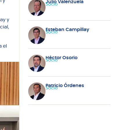
n y
Julio Valenzuela
Socio
lay y
ial,
Esteban Campillay
Socio
 el
Héctor Osorio
Socio
Patricio Órdenes
Socio