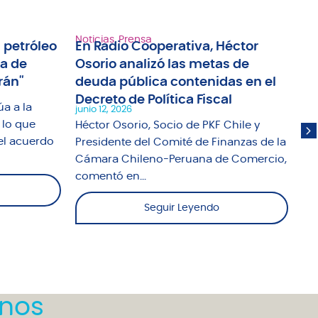
Noticias
,
Prensa
Not
 petróleo
En Radio Cooperativa, Héctor
Ra
ma de
Osorio analizó las metas de
an
rán"
deuda pública contenidas en el
tr
Decreto de Política Fiscal
ap
úa a la
junio 12, 2026
jun
 lo que
Héctor Osorio, Socio de PKF Chile y
El
el acuerdo
Presidente del Comité de Finanzas de la
Un
Cámara Chileno-Peruana de Comercio,
abo
comentó en...
Seguir Leyendo
nos