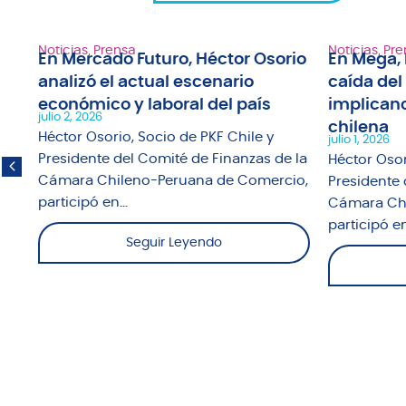
Noticias
,
Prensa
Noticias
,
Pre
En Mercado Futuro, Héctor Osorio
En Mega, 
analizó el actual escenario
caída del
1"
económico y laboral del país
implicanc
julio 2, 2026
chilena
fue
Héctor Osorio, Socio de PKF Chile y
julio 1, 2026
o
Presidente del Comité de Finanzas de la
Héctor Osor
Cámara Chileno-Peruana de Comercio,
Presidente 
participó en...
Cámara Chi
participó en.
Seguir Leyendo