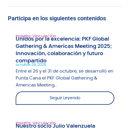
Participa en los siguientes contenidos
Insigths
,
Vinculación
Unidos por la excelencia: PKF Global
Gathering & Americas Meeting 2025;
Innovación, colaboración y futuro
compartido
octubre 29, 2025
Entre el 26 y el 31 de octubre, se desarrolló en
Punta Cana el PKF Global Gathering &
Americas Meeting...
Seguir Leyendo
Insigths
,
Vinculación
Nuestro socio Julio Valenzuela