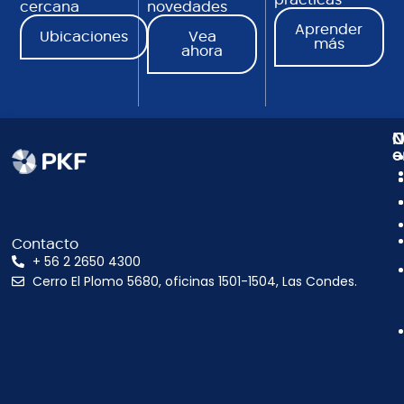
prácticas
cercana
novedades
Aprender
Ubicaciones
Vea
más
ahora
N
C
O
e
Contacto
+ 56 2 2650 4300
Cerro El Plomo 5680, oficinas 1501-1504, Las Condes.