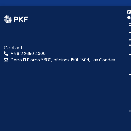
N
C
O
e
Contacto
+ 56 2 2650 4300
Cerro El Plomo 5680, oficinas 1501-1504, Las Condes.