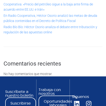
Cooperativa: «Precio del petróleo sigue a la baja ante firma de
acuerdo entre EE.UU. e Irán»
En Radio Cooperativa, Héctor Osorio analizó las metas de deuda
pública contenidas en el Decreto de Política Fiscal
Radio Bío Bío: Héctor Osorio analiza el debate entre tributación y
regulación de las apuestas online
Comentarios recientes
No hay comentarios que mostrar.
Trabaja con
Suscríbete a
nosotros
nuestro boletín
Síguenos
Oportunidades
Suscribirse
laborales