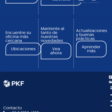
Mantente al
Actualizaciones
Encuentre su
tanto de
y buenas
oficina más
nuestras
prácticas
cercana
novedades
Aprender
Ubicaciones
Vea
más
ahora
N
C
O
e
Contacto