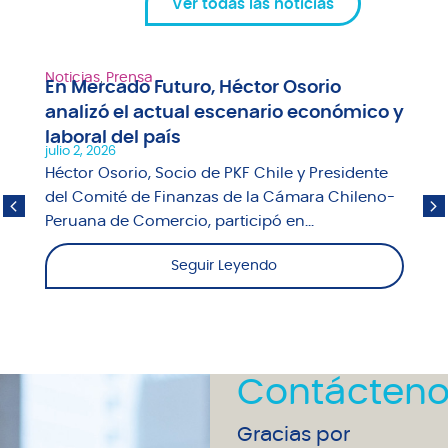
Ver todas las noticias
Noticias
,
Prensa
En Mercado Futuro, Héctor Osorio
analizó el actual escenario económico y
laboral del país
julio 2, 2026
Héctor Osorio, Socio de PKF Chile y Presidente
del Comité de Finanzas de la Cámara Chileno-
Peruana de Comercio, participó en...
Seguir Leyendo
Contácteno
Gracias por