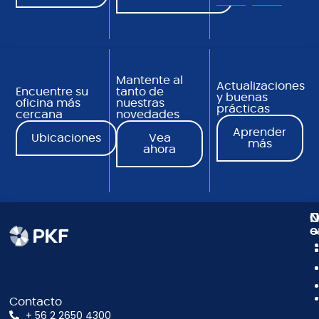
Mantente al
Actualizaciones
Encuentre su
tanto de
y buenas
oficina más
nuestras
prácticas
cercana
novedades
Aprender
Ubicaciones
Vea
más
ahora
N
C
O
e
Contacto
+ 56 2 2650 4300