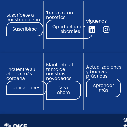
Trabaja con
Suscríbete a
nosotros
nuestro boletín
Síguenos
Oportunidades
Suscribirse
laborales
Mantente al
Actualizaciones
Encuentre su
tanto de
y buenas
oficina más
nuestras
prácticas
cercana
novedades
Aprender
Ubicaciones
Vea
más
ahora
N
C
O
e