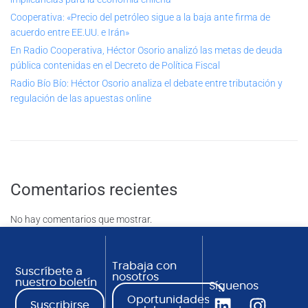
Cooperativa: «Precio del petróleo sigue a la baja ante firma de
acuerdo entre EE.UU. e Irán»
En Radio Cooperativa, Héctor Osorio analizó las metas de deuda
pública contenidas en el Decreto de Política Fiscal
Radio Bío Bío: Héctor Osorio analiza el debate entre tributación y
regulación de las apuestas online
Comentarios recientes
No hay comentarios que mostrar.
Trabaja con
Suscríbete a
nosotros
nuestro boletín
Síguenos
Oportunidades
Suscribirse