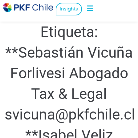
Insights
Etiqueta:
**Sebastián Vicuña
Forlivesi Abogado
Tax & Legal
svicuna@pkfchile.cl
**Isabel Veliz