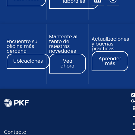
laborales
Mantente al
Actualizaciones
Encuentre su
tanto de
y buenas
oficina más
nuestras
prácticas
cercana
novedades
Aprender
Ubicaciones
Vea
más
ahora
N
C
O
e
Contacto