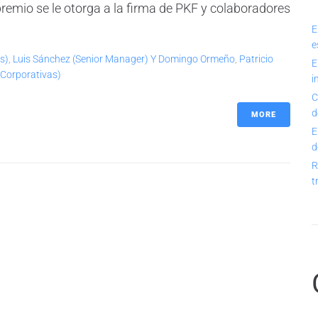
premio se le otorga a la firma de PKF y colaboradores
E
e
s)
,
Luis Sánchez (Senior Manager) Y Domingo Ormeño
,
Patricio
E
 Corporativas)
i
C
d
MORE
E
d
R
t