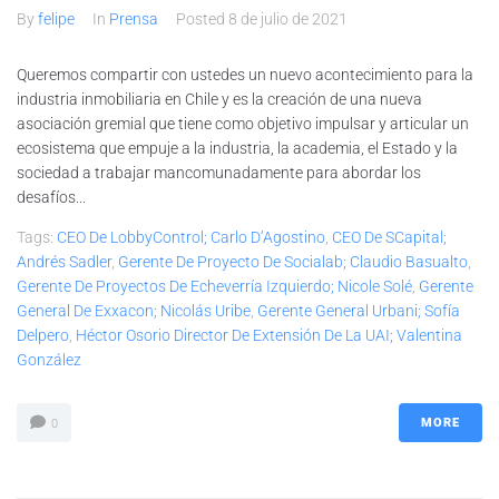
By
felipe
In
Prensa
Posted
8 de julio de 2021
Queremos compartir con ustedes un nuevo acontecimiento para la
industria inmobiliaria en Chile y es la creación de una nueva
asociación gremial que tiene como objetivo impulsar y articular un
ecosistema que empuje a la industria, la academia, el Estado y la
sociedad a trabajar mancomunadamente para abordar los
desafíos...
Tags:
CEO De LobbyControl; Carlo D’Agostino
,
CEO De SCapital;
Andrés Sadler
,
Gerente De Proyecto De Socialab; Claudio Basualto
,
Gerente De Proyectos De Echeverría Izquierdo; Nicole Solé
,
Gerente
General De Exxacon; Nicolás Uribe
,
Gerente General Urbani; Sofía
Delpero
,
Héctor Osorio Director De Extensión De La UAI; Valentina
González
MORE
0