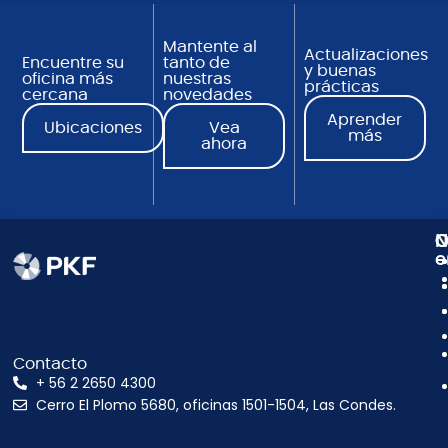
Mantente al
Actualizaciones
Encuentre su
tanto de
y buenas
oficina más
nuestras
prácticas
cercana
novedades
Aprender
Ubicaciones
Vea
más
ahora
N
C
O
e
Contacto
+ 56 2 2650 4300
Cerro El Plomo 5680, oficinas 1501-1504, Las Condes.