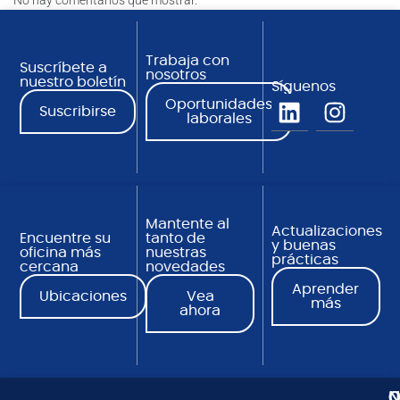
No hay comentarios que mostrar.
Trabaja con
Suscríbete a
nosotros
nuestro boletín
Síguenos
Oportunidades
Suscribirse
laborales
Mantente al
Actualizaciones
Encuentre su
tanto de
y buenas
oficina más
nuestras
prácticas
cercana
novedades
Aprender
Ubicaciones
Vea
más
ahora
N
C
O