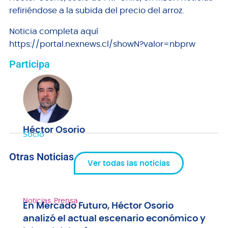
refiriéndose a la subida del precio del arroz.
Noticia completa aquí
https://portal.nexnews.cl/showN?valor=nbprw
Participa
Héctor Osorio
Socio
Otras Noticias
Ver todas las noticias
Noticias
,
Prensa
En Mercado Futuro, Héctor Osorio
analizó el actual escenario económico y