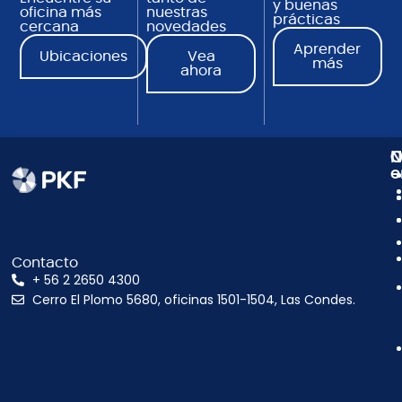
y buenas
oficina más
nuestras
prácticas
cercana
novedades
Aprender
Ubicaciones
Vea
más
ahora
N
C
O
e
Contacto
+ 56 2 2650 4300
Cerro El Plomo 5680, oficinas 1501-1504, Las Condes.