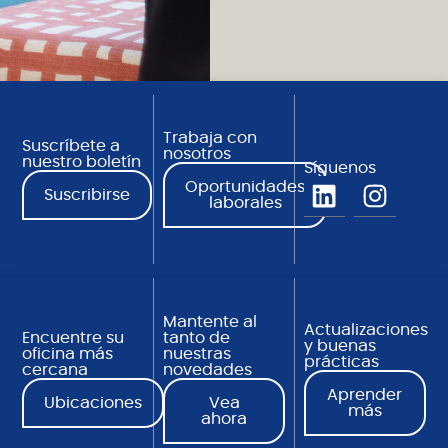
Trabaja con
Suscríbete a
nosotros
nuestro boletín
Síguenos
Oportunidades
Suscribirse
laborales
Mantente al
Actualizaciones
Encuentre su
tanto de
y buenas
oficina más
nuestras
prácticas
cercana
novedades
Aprender
Ubicaciones
Vea
más
ahora