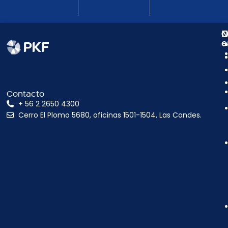
N
C
O
e
Contacto
+ 56 2 2650 4300
Cerro El Plomo 5680, oficinas 1501-1504, Las Condes.