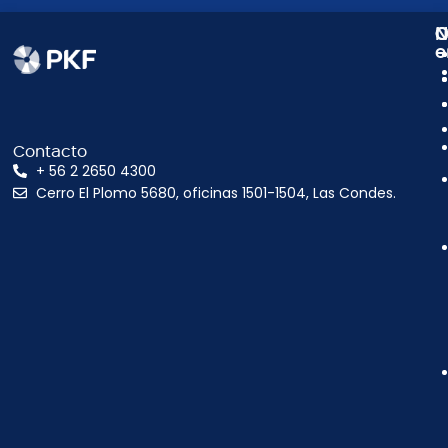
N
C
O
e
Contacto
+ 56 2 2650 4300
Cerro El Plomo 5680, oficinas 1501-1504, Las Condes.