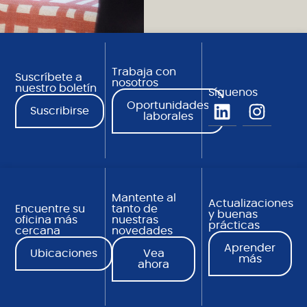
Trabaja con
Suscríbete a
nosotros
nuestro boletín
Síguenos
Oportunidades
Suscribirse
laborales
Mantente al
Actualizaciones
Encuentre su
tanto de
y buenas
oficina más
nuestras
prácticas
cercana
novedades
Aprender
Ubicaciones
Vea
más
ahora