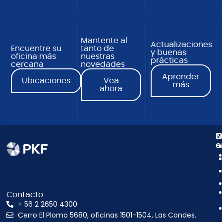
Mantente al
Actualizaciones
Encuentre su
tanto de
y buenas
oficina más
nuestras
prácticas
cercana
novedades
Aprender
Ubicaciones
Vea
más
ahora
N
C
O
e
Contacto
+ 56 2 2650 4300
Cerro El Plomo 5680, oficinas 1501-1504, Las Condes.