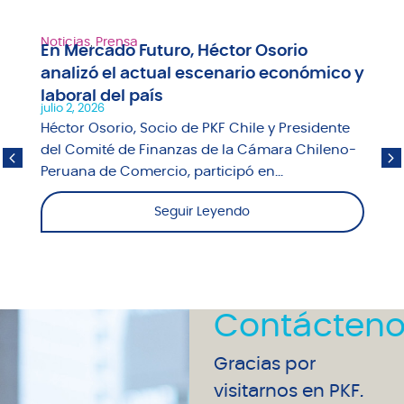
Noticias
,
Prensa
En Mercado Futuro, Héctor Osorio
analizó el actual escenario económico y
laboral del país
julio 2, 2026
Héctor Osorio, Socio de PKF Chile y Presidente
del Comité de Finanzas de la Cámara Chileno-
Peruana de Comercio, participó en...
Seguir Leyendo
Contácteno
Gracias por
visitarnos en PKF.