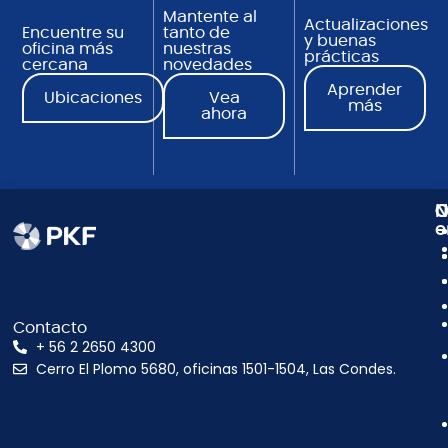
Mantente al
Actualizaciones
Encuentre su
tanto de
y buenas
oficina más
nuestras
prácticas
cercana
novedades
Aprender
Ubicaciones
Vea
más
ahora
N
C
O
e
Contacto
+ 56 2 2650 4300
Cerro El Plomo 5680, oficinas 1501-1504, Las Condes.