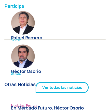
Participa
Rafael Romero
Socio
Héctor Osorio
Socio
Otras Noticias
Ver todas las noticias
Noticias
,
Prensa
En Mercado Futuro, Héctor Osorio