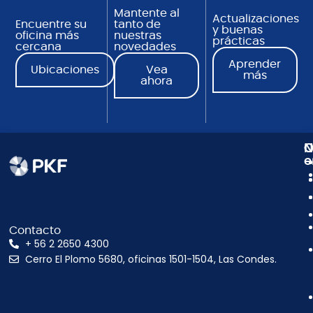
Mantente al
Actualizaciones
Encuentre su
tanto de
y buenas
oficina más
nuestras
prácticas
cercana
novedades
Aprender
Ubicaciones
Vea
más
ahora
N
C
O
e
Contacto
+ 56 2 2650 4300
Cerro El Plomo 5680, oficinas 1501-1504, Las Condes.