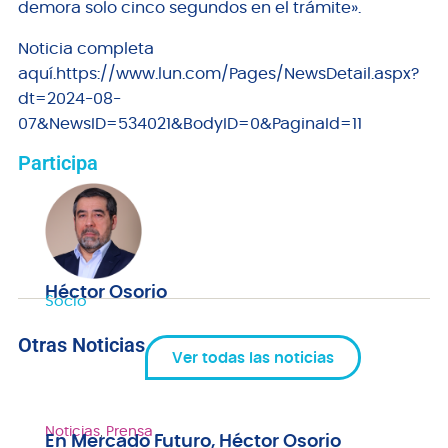
demora solo cinco segundos en el trámite».
Noticia completa
aquí.https://www.lun.com/Pages/NewsDetail.aspx?
dt=2024-08-
07&NewsID=534021&BodyID=0&PaginaId=11
Participa
Héctor Osorio
Socio
Otras Noticias
Ver todas las noticias
Noticias
,
Prensa
En Mercado Futuro, Héctor Osorio