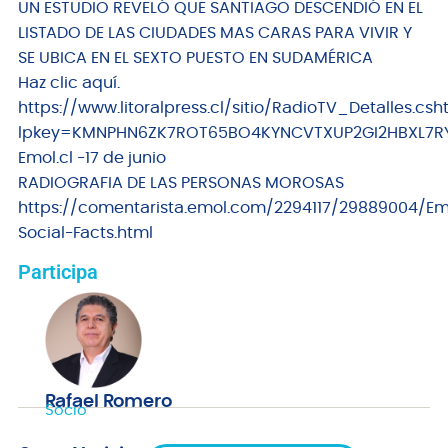
UN ESTUDIO REVELÓ QUE SANTIAGO DESCENDIÓ EN EL
LISTADO DE LAS CIUDADES MAS CARAS PARA VIVIR Y
SE UBICA EN EL SEXTO PUESTO EN SUDAMÉRICA
Haz clic aquí.
https://www.litoralpress.cl/sitio/RadioTV_Detalles.csh
lpkey=KMNPHN6ZK7ROT65BO4KYNCVTXUP2GI2HBXL7R
Emol.cl -17 de junio
RADIOGRAFIA DE LAS PERSONAS MOROSAS
https://comentarista.emol.com/2294117/29889004/Em
Social-Facts.html
Participa
Rafael Romero
Socio