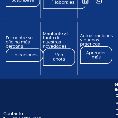
Suscribirse
laborales
Mantente al
Actualizaciones
Encuentre su
tanto de
y buenas
oficina más
nuestras
prácticas
cercana
novedades
Aprender
Ubicaciones
Vea
más
ahora
N
C
O
e
Contacto