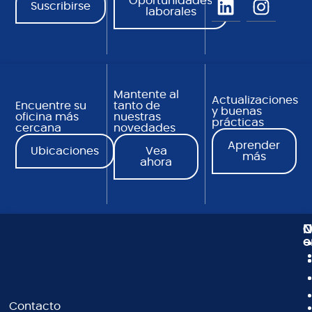
Oportunidades
Suscribirse
laborales
Mantente al
Actualizaciones
Encuentre su
tanto de
y buenas
oficina más
nuestras
prácticas
cercana
novedades
Aprender
Ubicaciones
Vea
más
ahora
N
C
O
e
Contacto