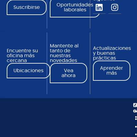
Oportunidades
Suscribirse
laborales
Mantente al
Actualizaciones
Encuentre su
tanto de
y buenas
oficina más
nuestras
prácticas
cercana
novedades
Aprender
Ubicaciones
Vea
más
ahora
N
C
O
e