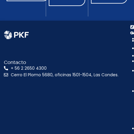
N
C
O
e
Contacto
+ 56 2 2650 4300
Cerro El Plomo 5680, oficinas 1501-1504, Las Condes.