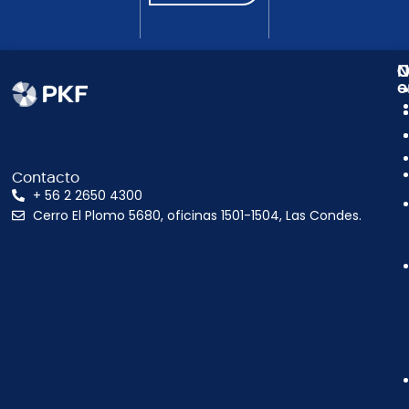
N
C
O
e
Contacto
+ 56 2 2650 4300
Cerro El Plomo 5680, oficinas 1501-1504, Las Condes.