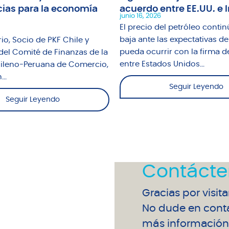
ias para la economía
acuerdo entre EE.UU. e I
junio 16, 2026
El precio del petróleo contin
baja ante las expectativas de
io, Socio de PKF Chile y
pueda ocurrir con la firma d
del Comité de Finanzas de la
entre Estados Unidos...
leno-Peruana de Comercio,
..
Seguir Leyendo
Seguir Leyendo
Contácte
Gracias por visit
No dude en conta
más información 