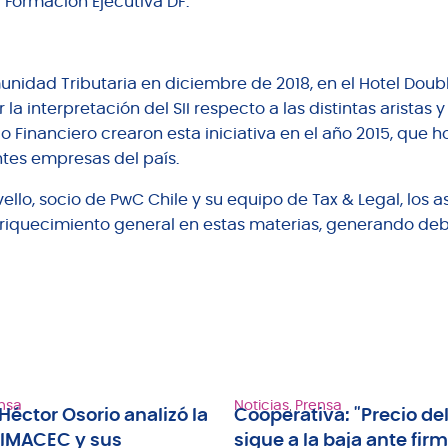
 Formación Ejecutiva DF.
munidad Tributaria en diciembre de 2018, en el Hotel Doub
la interpretación del SII respecto a las distintas aristas y
o Financiero crearon esta iniciativa en el año 2015, que h
tes empresas del país.
ello, socio de PwC Chile y su equipo de Tax & Legal, los a
riquecimiento general en estas materias, generando deb
nsa
Noticias
,
Prensa
Héctor Osorio analizó la
Cooperativa: "Precio del
 IMACEC y sus
sigue a la baja ante fir