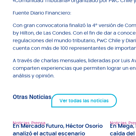
«Comunidad Tributaria» organizado por PwC Chile y
Fuente Diario Financiero:
Con gran convocatoria finalizó la 4° versión de Co
by Hilton, de Las Condes. Con el fin de dar a conocer 
regulaciones del mundo tributario, PwC Chile y Diari
cuenta con más de 100 representantes de importan
A través de charlas mensuales, lideradas por Luis Av
comparten experiencias que permiten lograr un en
análisis y opinión.
Otras Noticias
Ver todas las noticias
Noticias
,
Prensa
Noticias
,
Pre
En Mercado Futuro, Héctor Osorio
En Mega, 
analizó el actual escenario
caída del