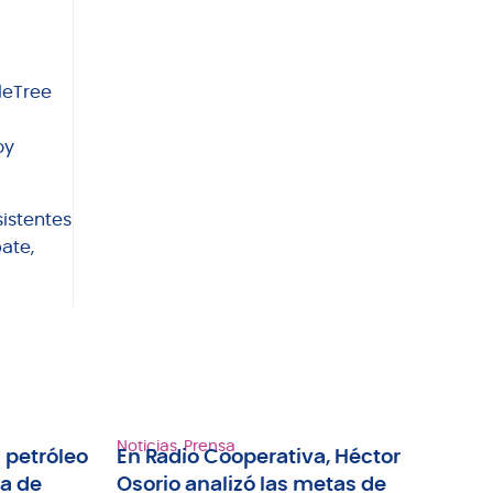
leTree
oy
sistentes
ate,
Noticias
,
Prensa
Not
 petróleo
En Radio Cooperativa, Héctor
Ra
ma de
Osorio analizó las metas de
an