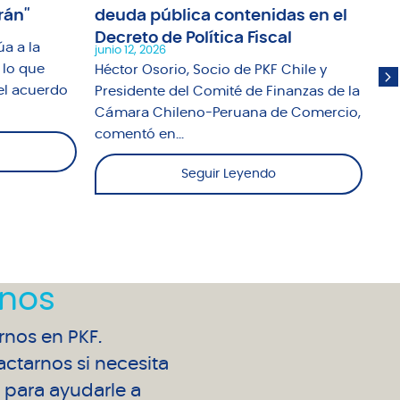
rán"
deuda pública contenidas en el
tr
Decreto de Política Fiscal
ap
úa a la
junio 12, 2026
jun
 lo que
Héctor Osorio, Socio de PKF Chile y
El
el acuerdo
Presidente del Comité de Finanzas de la
Un
Cámara Chileno-Peruana de Comercio,
abo
comentó en...
Seguir Leyendo
nos
arnos en PKF.
ctarnos si necesita
para ayudarle a