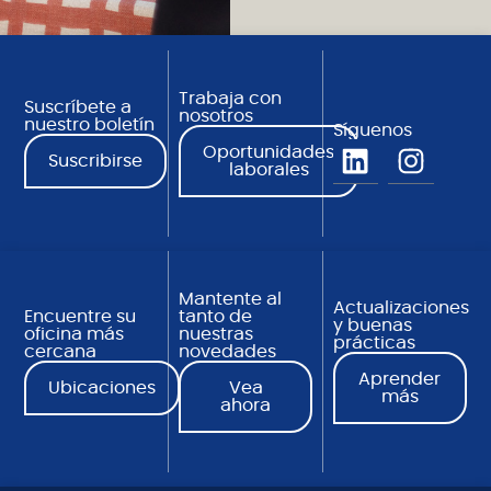
Trabaja con
Suscríbete a
nosotros
nuestro boletín
Síguenos
Oportunidades
Suscribirse
laborales
Mantente al
Actualizaciones
Encuentre su
tanto de
y buenas
oficina más
nuestras
prácticas
cercana
novedades
Aprender
Ubicaciones
Vea
más
ahora