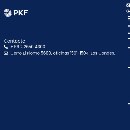
N
C
O
e
Contacto
+ 56 2 2650 4300
Cerro El Plomo 5680, oficinas 1501-1504, Las Condes.