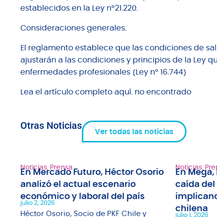
establecidos en la Ley n°21.220.
Consideraciones generales.
El reglamento establece que las condiciones de salu
ajustarán a las condiciones y principios de la Ley 
enfermedades profesionales (Ley n° 16.744)
Lea el artículo completo aquí. no encontrado
Otras Noticias
Ver todas las noticias
Noticias
,
Prensa
Noticias
,
Pre
En Mercado Futuro, Héctor Osorio
En Mega, 
analizó el actual escenario
caída del
1"
económico y laboral del país
implicanc
julio 2, 2026
chilena
fue
Héctor Osorio, Socio de PKF Chile y
julio 1, 2026