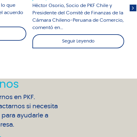
 lo que
Héctor Osorio, Socio de PKF Chile y
El
el acuerdo
Presidente del Comité de Finanzas de la
Un
Cámara Chileno-Peruana de Comercio,
abo
comentó en...
Seguir Leyendo
nos
arnos en PKF.
ctarnos si necesita
para ayudarle a
resa.