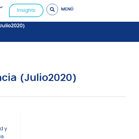
MENÚ
Insights
(Julio2020)
ncia (Julio2020)
d y
ia