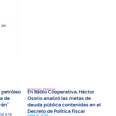
 se
Noticias
,
Prensa
Not
 petróleo
En Radio Cooperativa, Héctor
Ra
ma de
Osorio analizó las metas de
an
rán"
deuda pública contenidas en el
tr
Decreto de Política Fiscal
ap
úa a la
junio 12, 2026
jun