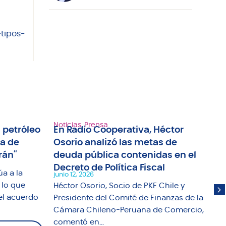
tipos-
Noticias
,
Prensa
Not
 petróleo
En Radio Cooperativa, Héctor
Ra
ma de
Osorio analizó las metas de
an
rán"
deuda pública contenidas en el
tr
Decreto de Política Fiscal
ap
úa a la
junio 12, 2026
jun
 lo que
Héctor Osorio, Socio de PKF Chile y
El
el acuerdo
Presidente del Comité de Finanzas de la
Un
Cámara Chileno-Peruana de Comercio,
abo
comentó en...