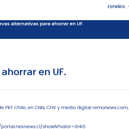
ESPAÑOL
ENGLISH
vas alternativas para ahorrar en UF.
 ahorrar en UF.
 de PKF Chile, en CNN, CHV y medio digital remonews.com, 
//portal.nexnews.cl/showN?valor=i04i5