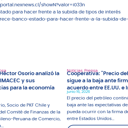
//portal.nexnews.cl/showN?valor=i033n
do para hacer frente a la subida de tipos de interés
frece-banco-estado-para-hacer-frente-a-la-subida-de-
nsa
Noticias
,
Prensa
Héctor Osorio analizó la
Cooperativa: "Precio del
 IMACEC y sus
sigue a la baja ante fir
ias para la economía
acuerdo entre EE.UU. e I
junio 16, 2026
El precio del petróleo contin
baja ante las expectativas de
io, Socio de PKF Chile y
pueda ocurrir con la firma d
del Comité de Finanzas de la
entre Estados Unidos...
leno-Peruana de Comercio,
..