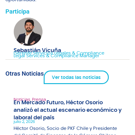
Participa
Sebastián Vicuña
Gerente Servicios Legales & Compliance
Legal Services & Compliance Manager
Otras Noticias
Ver todas las noticias
Noticias
,
Prensa
En Mercado Futuro, Héctor Osorio
analizó el actual escenario económico y
laboral del país
julio 2, 2026
Héctor Osorio, Socio de PKF Chile y Presidente