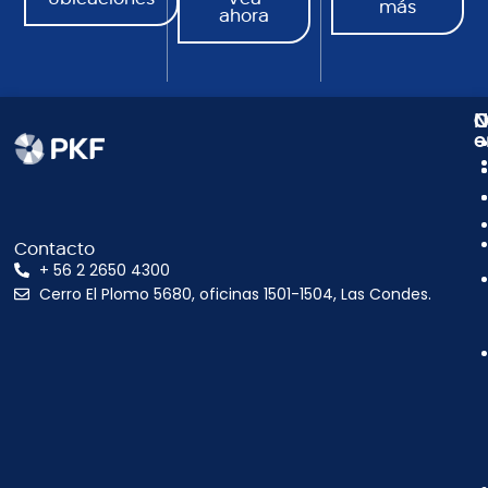
más
ahora
N
C
O
e
Contacto
+ 56 2 2650 4300
Cerro El Plomo 5680, oficinas 1501-1504, Las Condes.