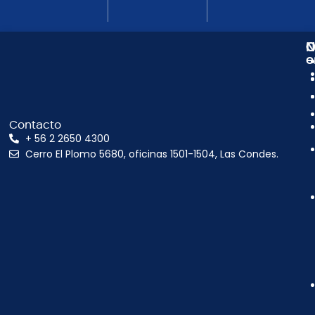
N
C
O
e
Contacto
+ 56 2 2650 4300
Cerro El Plomo 5680, oficinas 1501-1504, Las Condes.