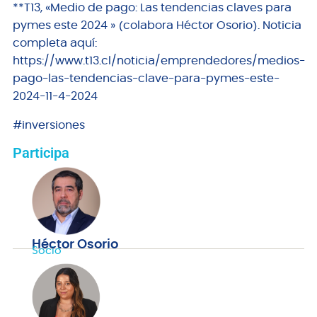
**T13, «Medio de pago: Las tendencias claves para
pymes este 2024 » (colabora Héctor Osorio). Noticia
completa aquí:
https://www.t13.cl/noticia/emprendedores/medios-
pago-las-tendencias-clave-para-pymes-este-
2024-11-4-2024
#inversiones
Participa
Héctor Osorio
Socio