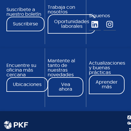
Trabaja con
Suscríbete a
nosotros
nuestro boletín
Síguenos
Oportunidades
Suscribirse
laborales
Mantente al
Actualizaciones
Encuentre su
tanto de
y buenas
oficina más
nuestras
prácticas
cercana
novedades
Aprender
Ubicaciones
Vea
más
ahora
N
C
O
e