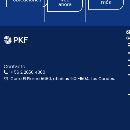
más
ahora
N
C
O
e
Contacto
+ 56 2 2650 4300
Cerro El Plomo 5680, oficinas 1501-1504, Las Condes.