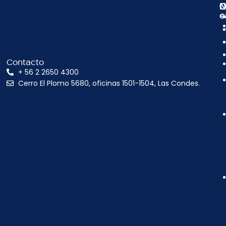
N
C
O
e
Contacto
+ 56 2 2650 4300
Cerro El Plomo 5680, oficinas 1501-1504, Las Condes.