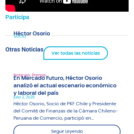
Participa
Héctor Osorio
Socio
Otras Noticias
Ver todas las noticias
Noticias
,
Prensa
En Mercado Futuro, Héctor Osorio
analizó el actual escenario económico
y laboral del país
julio 2, 2026
Héctor Osorio, Socio de PKF Chile y Presidente
del Comité de Finanzas de la Cámara Chileno-
Peruana de Comercio, participó en...
Seguir Leyendo