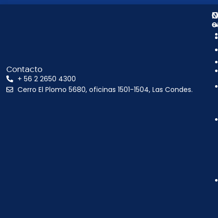
N
C
O
e
Contacto
+ 56 2 2650 4300
Cerro El Plomo 5680, oficinas 1501-1504, Las Condes.