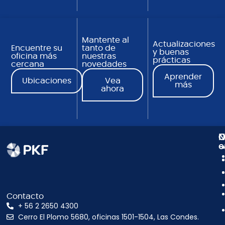
Mantente al
Actualizaciones
Encuentre su
tanto de
y buenas
oficina más
nuestras
prácticas
cercana
novedades
Aprender
Ubicaciones
Vea
más
ahora
N
C
O
e
Contacto
+ 56 2 2650 4300
Cerro El Plomo 5680, oficinas 1501-1504, Las Condes.