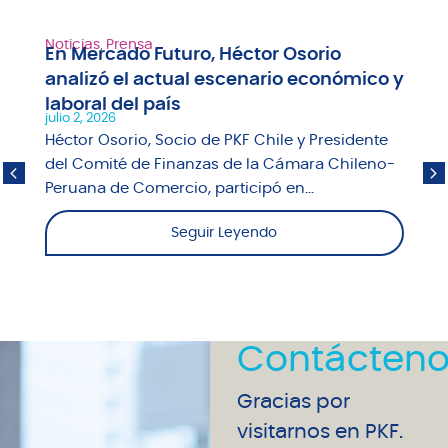
Noticias
,
Prensa
En Mercado Futuro, Héctor Osorio
analizó el actual escenario económico y
laboral del país
julio 2, 2026
Héctor Osorio, Socio de PKF Chile y Presidente
del Comité de Finanzas de la Cámara Chileno-
Peruana de Comercio, participó en...
Seguir Leyendo
Contácteno
Gracias por
visitarnos en PKF.