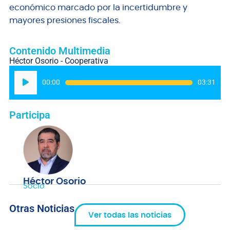
económico marcado por la incertidumbre y
mayores presiones fiscales.
Contenido Multimedia
Héctor Osorio - Cooperativa
Reproductor
00:00
03:31
de
audio
Participa
Héctor Osorio
Socio
Otras Noticias
Ver todas las noticias