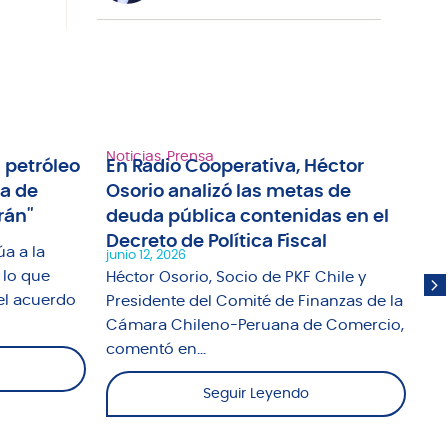
Noticias
,
Prensa
Not
 petróleo
En Radio Cooperativa, Héctor
Ra
ma de
Osorio analizó las metas de
an
rán"
deuda pública contenidas en el
tr
Decreto de Política Fiscal
ap
úa a la
junio 12, 2026
jun
 lo que
Héctor Osorio, Socio de PKF Chile y
El
el acuerdo
Presidente del Comité de Finanzas de la
Un
Cámara Chileno-Peruana de Comercio,
abo
comentó en...
Seguir Leyendo