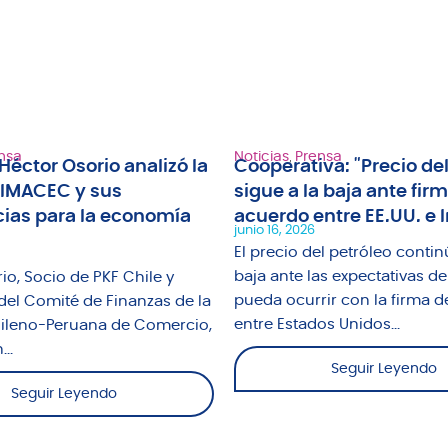
nsa
Noticias
,
Prensa
Héctor Osorio analizó la
Cooperativa: "Precio del
 IMACEC y sus
sigue a la baja ante fir
ias para la economía
acuerdo entre EE.UU. e I
junio 16, 2026
El precio del petróleo contin
baja ante las expectativas de
io, Socio de PKF Chile y
pueda ocurrir con la firma d
del Comité de Finanzas de la
entre Estados Unidos...
leno-Peruana de Comercio,
..
Seguir Leyendo
Seguir Leyendo