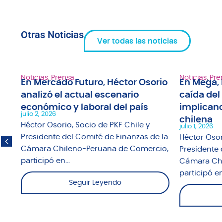
Otras Noticias
Ver todas las noticias
Noticias
,
Prensa
Noticias
,
Pre
En Mercado Futuro, Héctor Osorio
En Mega, 
analizó el actual escenario
caída del
1"
económico y laboral del país
implicanc
julio 2, 2026
chilena
fue
Héctor Osorio, Socio de PKF Chile y
julio 1, 2026
o
Presidente del Comité de Finanzas de la
Héctor Osor
Cámara Chileno-Peruana de Comercio,
Presidente 
participó en...
Cámara Chi
participó en.
Seguir Leyendo