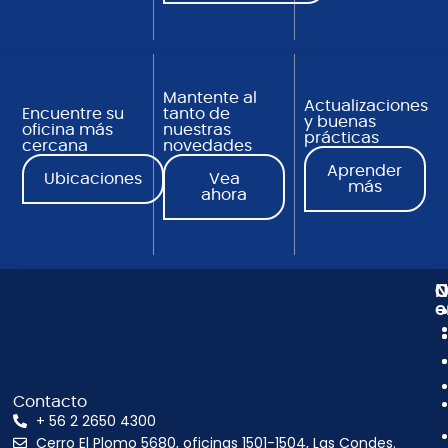
Mantente al
Actualizaciones
Encuentre su
tanto de
y buenas
oficina más
nuestras
prácticas
cercana
novedades
Aprender
Ubicaciones
Vea
más
ahora
N
C
O
e
Contacto
+ 56 2 2650 4300
Cerro El Plomo 5680, oficinas 1501-1504, Las Condes.