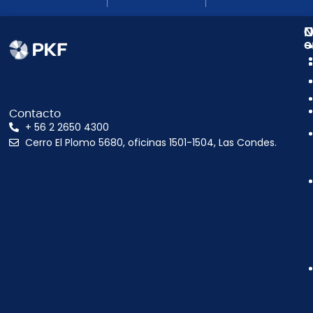
N
C
O
e
Contacto
+ 56 2 2650 4300
Cerro El Plomo 5680, oficinas 1501-1504, Las Condes.