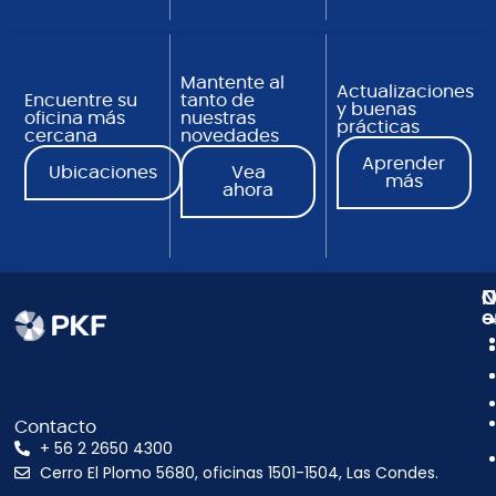
Mantente al
Actualizaciones
Encuentre su
tanto de
y buenas
oficina más
nuestras
prácticas
cercana
novedades
Aprender
Ubicaciones
Vea
más
ahora
N
C
O
e
Contacto
+ 56 2 2650 4300
Cerro El Plomo 5680, oficinas 1501-1504, Las Condes.