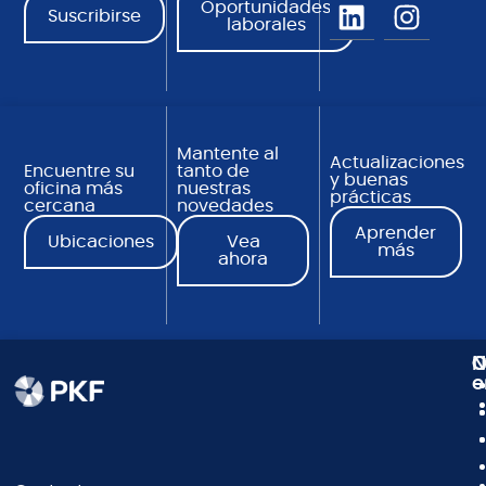
Oportunidades
Suscribirse
laborales
Mantente al
Actualizaciones
Encuentre su
tanto de
y buenas
oficina más
nuestras
prácticas
cercana
novedades
Aprender
Ubicaciones
Vea
más
ahora
N
C
O
e