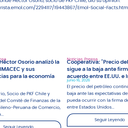
nde Héctor Osorio, socio de PKF Chile, dio su opinión.
ntarista.emol.com/2294117/19443867/Emol-Social-Facts.htm
nsa
Noticias
,
Prensa
Héctor Osorio analizó la
Cooperativa: "Precio del
 IMACEC y sus
sigue a la baja ante fir
ias para la economía
acuerdo entre EE.UU. e I
junio 16, 2026
El precio del petróleo contin
baja ante las expectativas de
io, Socio de PKF Chile y
pueda ocurrir con la firma d
del Comité de Finanzas de la
entre Estados Unidos...
leno-Peruana de Comercio,
..
Seguir Leyendo
Seguir Leyendo