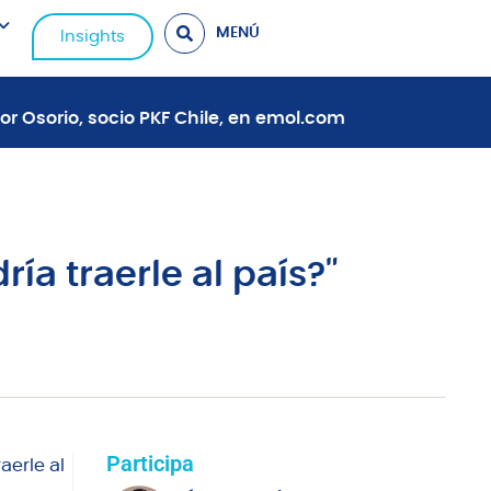
MENÚ
Insights
tor Osorio, socio PKF Chile, en emol.com
ía traerle al país?"
Participa
aerle al