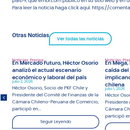
país?», que emol.com publicó en su sitio web y en do
Para leer la noticia haga click aquí. https://come
Otras Noticias
Ver todas las noticias
Noticias
,
Prensa
Noticias
,
Pre
En Mercado Futuro, Héctor Osorio
En Mega, 
analizó el actual escenario
caída del
1"
económico y laboral del país
implicanc
julio 2, 2026
chilena
fue
Héctor Osorio, Socio de PKF Chile y
julio 1, 2026
o
Presidente del Comité de Finanzas de la
Héctor Osor
Cámara Chileno-Peruana de Comercio,
Presidente 
participó en...
Cámara Chi
participó en.
Seguir Leyendo