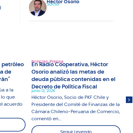
Héctor Osorio
Socio
l
Noticias
,
Prensa
Not
 petróleo
En Radio Cooperativa, Héctor
Ra
ma de
Osorio analizó las metas de
an
rán"
deuda pública contenidas en el
tr
Decreto de Política Fiscal
ap
úa a la
junio 12, 2026
jun
 lo que
Héctor Osorio, Socio de PKF Chile y
El
el acuerdo
Presidente del Comité de Finanzas de la
Un
Cámara Chileno-Peruana de Comercio,
abo
comentó en...
Seguir Leyendo