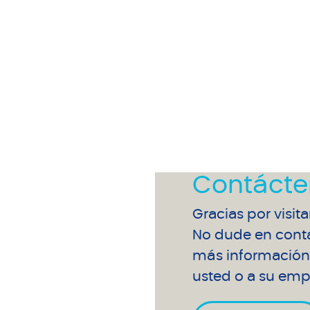
Contácte
Gracias por visit
No dude en conta
más información 
usted o a su emp