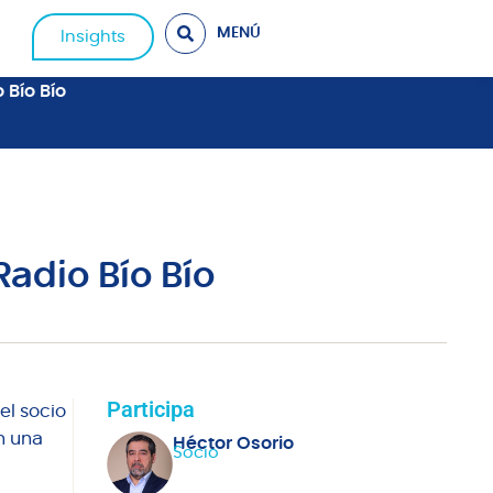
MENÚ
Insights
 Bío Bío
Radio Bío Bío
Participa
el socio
en una
Héctor Osorio
Socio