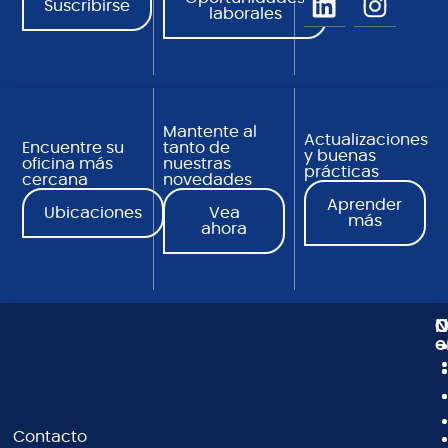
Suscribirse
laborales
Mantente al
Actualizaciones
Encuentre su
tanto de
y buenas
oficina más
nuestras
prácticas
cercana
novedades
Aprender
Ubicaciones
Vea
más
ahora
N
C
O
e
Contacto