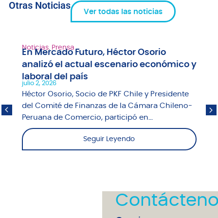
Otras Noticias
Ver todas las noticias
Noticias
,
Prensa
En Mercado Futuro, Héctor Osorio
analizó el actual escenario económico y
laboral del país
julio 2, 2026
Héctor Osorio, Socio de PKF Chile y Presidente
del Comité de Finanzas de la Cámara Chileno-
Peruana de Comercio, participó en...
Seguir Leyendo
Contácteno