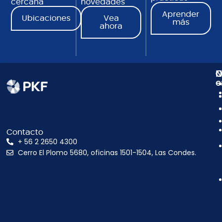
cercana
novedades
Aprender
Ubicaciones
Vea
más
ahora
N
C
O
e
Contacto
+ 56 2 2650 4300
Cerro El Plomo 5680, oficinas 1501-1504, Las Condes.