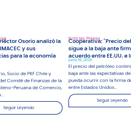
nsa
Noticias
,
Prensa
Héctor Osorio analizó la
Cooperativa: "Precio del
 IMACEC y sus
sigue a la baja ante fir
ias para la economía
acuerdo entre EE.UU. e I
junio 16, 2026
El precio del petróleo contin
baja ante las expectativas de
io, Socio de PKF Chile y
pueda ocurrir con la firma d
del Comité de Finanzas de la
entre Estados Unidos...
leno-Peruana de Comercio,
..
Seguir Leyendo
Seguir Leyendo