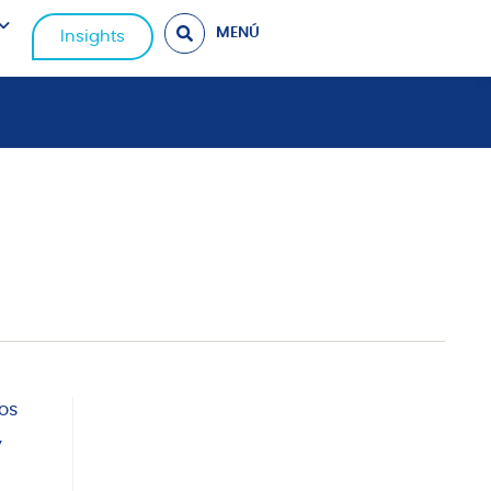
MENÚ
Insights
tos
,