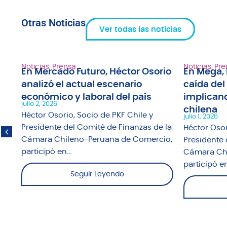
Otras Noticias
Ver todas las noticias
Noticias
,
Prensa
Noticias
,
Pre
En Mercado Futuro, Héctor Osorio
En Mega, 
analizó el actual escenario
caída del
1"
económico y laboral del país
implicanc
julio 2, 2026
chilena
fue
Héctor Osorio, Socio de PKF Chile y
julio 1, 2026
o
Presidente del Comité de Finanzas de la
Héctor Osor
Cámara Chileno-Peruana de Comercio,
Presidente 
participó en...
Cámara Chi
participó en.
Seguir Leyendo