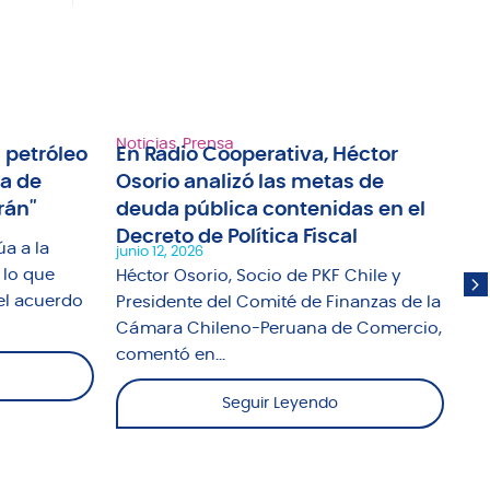
Noticias
,
Prensa
Not
 petróleo
En Radio Cooperativa, Héctor
Ra
ma de
Osorio analizó las metas de
an
rán"
deuda pública contenidas en el
tr
Decreto de Política Fiscal
ap
úa a la
junio 12, 2026
jun
 lo que
Héctor Osorio, Socio de PKF Chile y
El
el acuerdo
Presidente del Comité de Finanzas de la
Un
Cámara Chileno-Peruana de Comercio,
abo
comentó en...
Seguir Leyendo