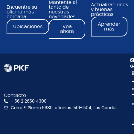
Mantente al
Actualizaciones
Encuentre su
tanto de
y buenas
oficina más
nuestras
prácticas
cercana
novedades
Aprender
Ubicaciones
Vea
más
ahora
N
C
O
e
Contacto
+ 56 2 2650 4300
Cerro El Plomo 5680, oficinas 1501-1504, Las Condes.