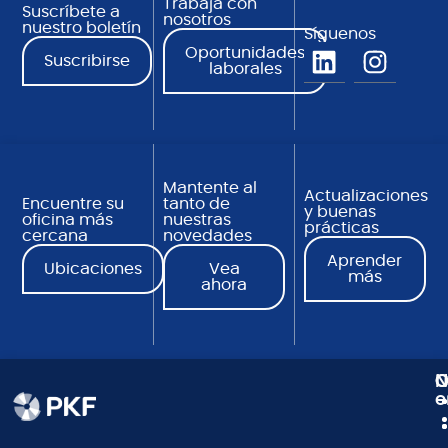
Trabaja con
Suscríbete a
nosotros
nuestro boletín
Síguenos
Oportunidades
Suscribirse
laborales
Mantente al
Actualizaciones
Encuentre su
tanto de
y buenas
oficina más
nuestras
prácticas
cercana
novedades
Aprender
Ubicaciones
Vea
más
ahora
N
C
O
e