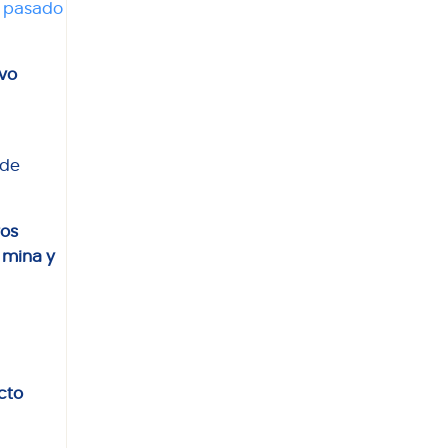
l pasado
vo
 de
ros
a mina
y
cto