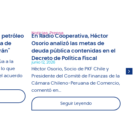
Noticias
,
Prensa
Not
 petróleo
En Radio Cooperativa, Héctor
Ra
ma de
Osorio analizó las metas de
an
rán"
deuda pública contenidas en el
tr
Decreto de Política Fiscal
ap
úa a la
junio 12, 2026
jun
 lo que
Héctor Osorio, Socio de PKF Chile y
El
el acuerdo
Presidente del Comité de Finanzas de la
Un
Cámara Chileno-Peruana de Comercio,
abo
comentó en...
Seguir Leyendo