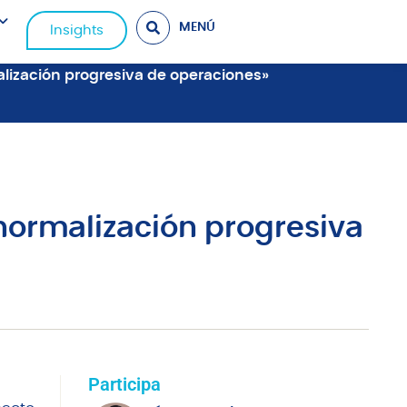
MENÚ
Insights
malización progresiva de operaciones»
 normalización progresiva
Participa