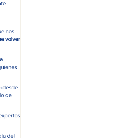
nte
ue nos
e volver
ta
 quienes
e «desde
do de
expertos
aja del