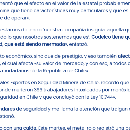
mentó que el efecto en el valor de la estatal probableme
ina que tiene características muy particulares y que es
e de operar».
estamos diciendo ‘nuestra compañía insignia, aquella q
todo lo que nosotros sostenemos que es’.
Codelco tiene qu
ad, que está siendo mermada»
, enfatizó.
ecto económico, sino que de prestigio, y eso también
afec
«, el cual afecta «su valor de mercado, y con eso, a todos
s ciudadanos de la República de Chile».
nales Expertos en Seguridad Minera de Chile, recordó qu
 donde murieron 355 trabajadores intoxicados por monóxi
guridad en Chile y que concluyó con la Ley 16.744».
ándares de seguridad
y me llama la atención que traigan 
stionó.
o con una caída.
Este martes, el metal rojo registró una b