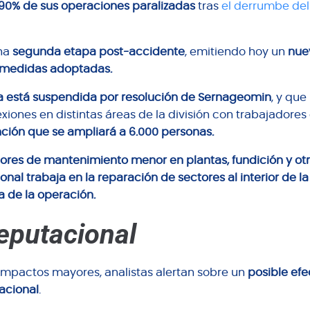
90% de sus operaciones paralizadas
tras
el derrumbe de
una
segunda etapa post-accidente
, emitiendo hoy un
nue
s medidas adoptadas.
a está suspendida por resolución de Sernageomin
, y que
xiones en distintas áreas de la división con trabajadores
ción que se ampliará a 6.000 personas.
bores de mantenimiento menor en plantas, fundición y ot
nal trabaja en la reparación de sectores al interior de l
a de la operación.
eputacional
impactos mayores, analistas alertan sobre un
posible efe
nacional
.