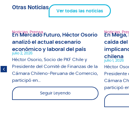
Otras Noticias
Ver todas las noticias
Noticias
,
Prensa
Noticias
,
Pre
En Mercado Futuro, Héctor Osorio
En Mega, 
analizó el actual escenario
caída del
1"
económico y laboral del país
implicanc
julio 2, 2026
chilena
fue
Héctor Osorio, Socio de PKF Chile y
julio 1, 2026
o
Presidente del Comité de Finanzas de la
Héctor Osor
Cámara Chileno-Peruana de Comercio,
Presidente 
participó en...
Cámara Chi
participó en.
Seguir Leyendo