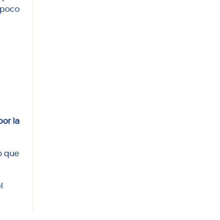
e poco
por la
lo que
l