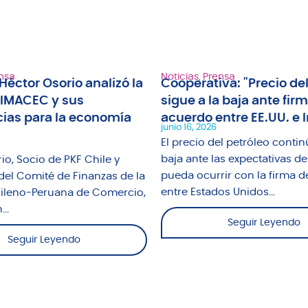
nsa
Noticias
,
Prensa
Héctor Osorio analizó la
Cooperativa: "Precio del
 IMACEC y sus
sigue a la baja ante fir
ias para la economía
acuerdo entre EE.UU. e I
junio 16, 2026
El precio del petróleo contin
baja ante las expectativas de
io, Socio de PKF Chile y
pueda ocurrir con la firma d
del Comité de Finanzas de la
entre Estados Unidos...
leno-Peruana de Comercio,
..
Seguir Leyendo
Seguir Leyendo