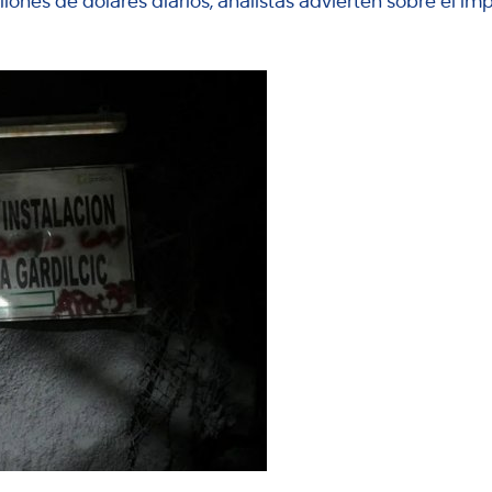
llones de dólares diarios, analistas advierten sobre el im